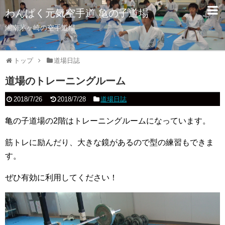
わんぱく元気空手道 亀の子道場
湘南茅ヶ崎の空手道場
トップ
道場日誌
道場のトレーニングルーム
2018/7/26
2018/7/28
道場日誌
亀の子道場の2階はトレーニングルームになっています。
筋トレに励んだり、大きな鏡があるので型の練習もできま
す。
ぜひ有効に利用してください！